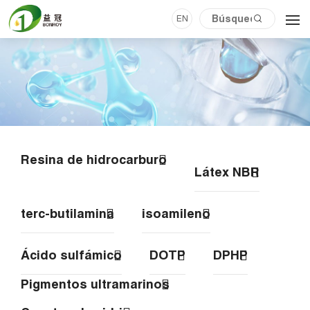
EN
Resina de hidrocarburo
Látex NBR
terc-butilamina
isoamileno
Ácido sulfámico
DOTP
DPHP
Pigmentos ultramarinos