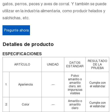
gatos, perros, peces y aves de corral. Y también se puede
utilizar en la industria alimentaria, como producir helados y
salchichas, etc.
Pregunte ahora
Detalles de producto
ESPECIFICACIONES
RESULTADO
DATOS
ARTÍCULO
UNIDAD
DE LA
ESTÁNDAR
PRUEBA
Polvo
amarillo o
amarillo
Cumple con
1
Apariencia
---
claro, sin
el estándar
impurezas
visibles
Amarillo o
Cumple con
2
Color
---
amarillo
el estándar
claro