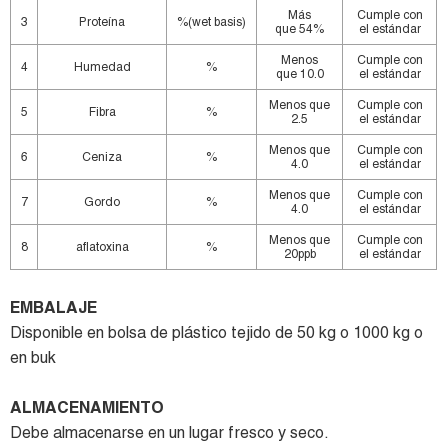
Más
Cumple con
3
Proteína
%(wet basis)
que 54%
el estándar
Menos
Cumple con
4
Humedad
%
que 10.0
el estándar
Menos que
Cumple con
5
Fibra
%
2.5
el estándar
Menos que
Cumple con
6
Ceniza
%
4.0
el estándar
Menos que
Cumple con
7
Gordo
%
4.0
el estándar
Menos que
Cumple con
8
aflatoxina
%
20ppb
el estándar
EMBALAJE
Disponible en bolsa de plástico tejido de 50 kg o 1000 kg o
en buk
ALMACENAMIENTO
Debe almacenarse en un lugar fresco y seco.